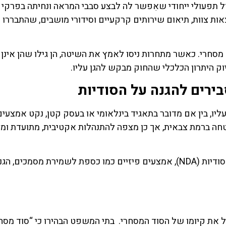
עופה Southwest Airlines פיתחה מודל תפעולי ייחודי שאִפשר לה לבצע סבבי המראה ונחיתה בפ
ים פנימיים, הקצאות צוות, תיאום שירותים קרקעיים וסידורי מושבים, שהתברר
חרי. כאשר מתחרות ניסו לאמץ את השיטה, הן גילו שהן אינן 
ק היתרון הכלכלי שהחוק מבקש להגן עליו.
ירים להגנה על הסודיות
ו, בין אם מדובר בתאגיד בינלאומי או בעסק קטן, נקט אמצעים
בטחה ברמת צבאית, אך כן מצפה להתנהלות אקטיבית, מתועדת ו
אמצעים סבירים כוללים, למשל, החתמת עובדים על הסכמי סודיות (NDA), אמצעים פיזיים כמו כספת לשמירת 
 את קיומו של הסוד המסחרי. בתי המשפט הבהירו כי “סוד מסחרי