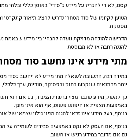
קסם, לא די להכריז על מידע כ”סודי” באופן כללי ובלתי ממוקד 
הטוען לקיומו של סוד מסחרי נדרש להציג תיאור קונקרטי ומפ
מספקת.
הדרישה להוכחה מדויקת נועדה להבחין בין מידע שבאמת נשמר
להגנה רחבה או לא מבוססת.
מתי מידע אינו נחשב סוד מסחר
במידה רבה, התשובה לשאלה מתי מידע לא ייחשב כסוד מסח
יותר מהתנאים שנקבעו בחוק ובפסיקה, סודיות, ערך כלכלי, 
כך למשל, מידע שכבר מצוי ברשות הציבור, גם אם הוא חשוב, 
באמצעות תצפית או חיפוש פשוט, אף הוא אינו מוגן.
בנוסף, בעל מידע אינו זכאי להגנה מפני גילוי עצמאי של או
בנוסף, אם העסק לא נקט באמצעים סבירים לשמירה על המידע
גם אם מדובר במידע רגיש או חשוב.