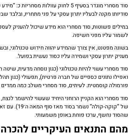
סוד מסחרי מוגדר בסעיף 5 לחוק עוולות מ
סודיותו מקנה לבעליו יתרון עסקי על פני מתחריו, ובלבד שב
במילים פשוטות, סוד מסחרי הוא מידע שיכול להעניק לעסק
לשמור עליו מפני חשיפה.
בשונה מפטנט, אין צורך שהמידע יהווה חידוש טכנולוגי, ובשונ
מעניק יתרון עסקי ושמירה עליו כסוד נעשית בפועל.
סוד מסחרי עשוי להיות טכנולוגי (כגון נוסחה מדעית, שיטה ה
ואפילו נתונים כספיים של חברה פרטית), תפעולי (כגון תהליך 
פורמולה קוסמטית. לעיתים, סוד מסחרי משלב כמה ממדים יחד
סוד מסחרי הוא הקניין הרוחני היחיד שעשוי להישמר לנצח,
של “קוקה-קול
שהסוד נחשף, ערכו פוחת באופן משמעותי.
מהם התנאים העיקריים להכרה 