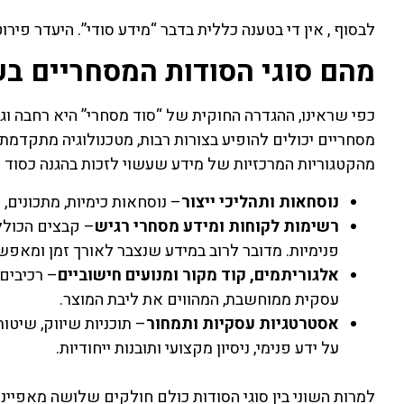
לבסוף , אין די בטענה כללית בדבר “מידע סודי”. היעדר פיר
מהם סוגי הסודות המסחריים ב
כפי שראינו, ההגדרה החוקית של “סוד מסחרי” היא רחבה וג
מסחריים יכולים להופיע בצורות רבות, מטכנולוגיה מתקדמת 
מהקטגוריות המרכזיות של מידע שעשוי לזכות בהגנה כסוד 
נוסחאות ותהליכי ייצור
– נוסחאות כימיות, מתכונים, 
רשימות לקוחות ומידע מסחרי רגיש
– קבצים הכולל
פנימיות. מדובר לרוב במידע שנצבר לאורך זמן ומאפש
אלגוריתמים, קוד מקור ומנועים חישוביים
– רכיבים 
עסקית ממוחשבת, המהווים את ליבת המוצר.
אסטרטגיות עסקיות ותמחור
– תוכניות שיווק, שיטו
על ידע פנימי, ניסיון מקצועי ותובנות ייחודיות.
למרות השוני בין סוגי הסודות כולם חולקים שלושה מאפיינים