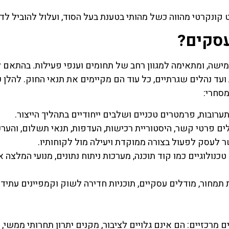
וט קונקרטי מהווה כשל מהותי בטענת בעל הסוד, ועלול להוביל לד
עסקים?
מישה, ומתאימה למגוון רחב של תחומים וענפי פעילות. בהתאם ל
ועד נהלים שגרתיים, כל עוד הם מקיימים את תנאי החוק. להלן 
מסחרי:
תערובות, פרמטרים טכניים ושלבים ייחודיים בתהליך הייצור.
ים פרטי קשר, היסטוריית רכישות, העדפות, תנאי תשלום, והער
ר לעסק לפעול בצורה ממוקדת ויעילה מול לקוחותיו.
טכנולוגיים כמו קוד תוכנה, מערכות ניתוח נתונים, מנועי המלצה א
ת תמחור, מודלים עסקיים, תוכניות חדירה לשוק וקמפיינים עתיד
 מרכזיים: הם אינם גלויים לציבור, מקנים יתרון תחרותי ממשי,