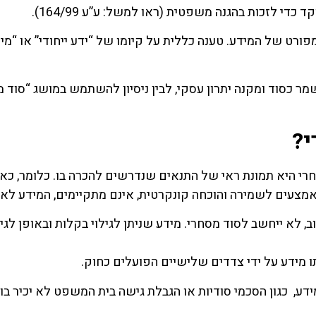
כדי לזכות בהגנה משפטית (ראו למשל: ע”ע 164/99).
ורט של המידע. טענה כללית על קיומו של “ידע ייחודי” או “מיד
 כסוד ומקנה יתרון עסקי, לבין ניסיון להשתמש במושג “סוד מס
י?
רי היא תמונת ראי של התנאים שנדרשים להכרה בו. כלומר, כא
אמצעים לשמירה והוכחה קונקרטית, אינם מתקיימים, המידע לא י
לא ייחשב לסוד מסחרי. מידע שניתן לגילוי בקלות ובאופן לגיטי
תו מידע על ידי צדדים שלישיים הפועלים כחוק.
, כגון הסכמי סודיות או הגבלת גישה בית המשפט לא יכיר בו 