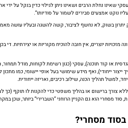
סחריות כ: “מידע עסקי שאינו נחלת הרבים ושאינו ניתן לגילוי כדין בנקל על ידי
עליו נוקט אמצעים סבירים לשמור על סודיותו”.
 יתרון בשוק, לא נחשף לציבור, קשה להשגה ובעליו עושה מאמץ
ה מזכויות יוצרים, אין חובה להוכיח מקוריות או יצירתיות. די ב
נדסית או קוד תוכנה), עסקי (כגון רשימת לקוחות, מודל תמחור, ת
ייצור ייחודי), ואף מידע שימושי בעל אופי יישומי, כמו מתכון ל
, למשל תהליך הכנה, שילוב רכיבים, ואריזה ייחודית.
 ללא צורך ברישום או בהליך משפטי כדי להקנות לו תוקף (כך ל
ה” נשמר בסוד מאז סוף המאה ה־19). עם זאת, סוד מסחרי הוא גם הקניין הרוחני “השברירי” ביותר, ש
בסוד מסחרי?