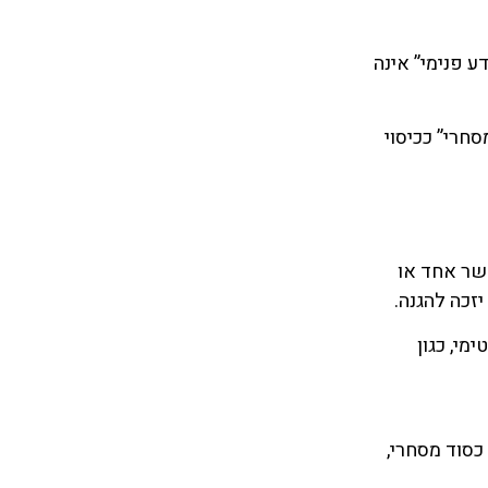
ע פנימי” אינה
חרי” ככיסוי
שר אחד או
זכה להגנה.
מי, כגון
כסוד מסחרי,