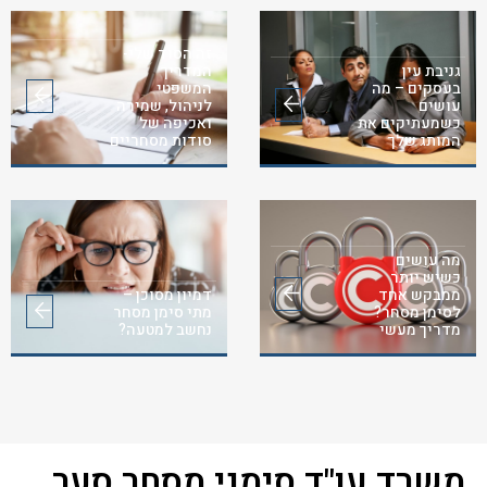
זה הסוד שלי-
גניבת עין
המדריך
בעסקים – מה
המשפטי
עושים
לניהול, שמירה
כשמעתיקים את
ואכיפה של
המותג שלך
סודות מסחריים
מה עושים
כשיש יותר
ממבקש אחד
דמיון מסוכן –
לסימן מסחר?
מתי סימן מסחר
מדריך מעשי
נחשב למטעה?
משרד עו"ד סימני מסחר סער