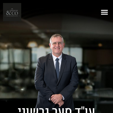
עו"ד סער גרשוני