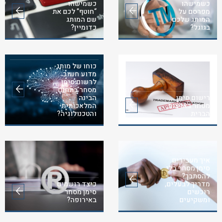
כשמישהו
כשמישהו
מפרסם על
“חוטף” לכם את
המותג שלכם
שם המותג
בגוגל?
כדומיין?
כוחו של מותג-
מדוע חשוב
לרשום סימן
מסחר בתחום
רישום סימן
הבינה
מסחר בארצות
המלאכותית
הברית
והטכנולוגיה?
איך מעבירים
סימן מסחר בלי
להסתבך?
מדריך לבעלים,
כיצד רושמים
רוכשים
סימן מסחר
ומשקיעים
באירופה?