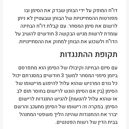
דו”ח המופק על ידי הבוחן שבדק את הסימן ובו
מפורטות ההסתייגויות של הבוחן שבעטיין לא ניתן
לרשום את סימן המסחר. עם קבלת דו”ח הבחינה
עומדת לרשות מגיש הבקשה 3 חודשים להשיב על
הדו”ח ולשכנע את הבוחן למחוק את ההסתייגויות.
תקופת ההתנגדות
עם סיום הבחינה וקיבולו של הסימן הוא מתפרסם
ביומן סימני המסחר למשך 3 חודשים במסגרתם יכול
כל גורם המרגיש שהוא עלול להיפגע מרישומו של
הסימן (בין אם הסימן הוגש לרישום בחוסר תום לב
או שהוא עלול להטעות) להגיש התנגדות לרישום
הסימן. במקרה זה רישומו של הסימן מתעכב והרשם
יברר את ההתנגדות שהינה הליך משפטי המתנהל
בבית הדין של רשות הפטנטים.