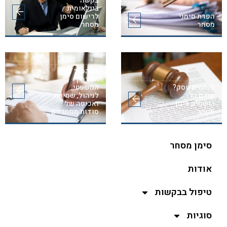
בקשה
בינלאומית
הפרת סימני
לרישום סימן
מסחר
מסחר
זה הסוד שלי-
המדריך
פותחים עסק?
המשפטי
קודם כל
לניהול, שמירה
רושמים סימן
ואכיפה של
מסחר
סודות מסחריים
סימן מסחר
אודות
טיפול בבקשות
סוגיות