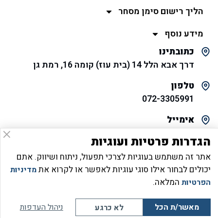
הליך רישום סימן מסחר
מידע נוסף
כתובתינו
דרך אבא הלל 14 (בית עוז) קומה 16, רמת גן
טלפון
072-3305991
אימייל
saar@gsip.co.il
הגדרות פרטיות ועוגיות
זכויות יוצרים 2024 © כל הזכויות שמורות לעו”ד סער גרשוני
אתר זה משתמש בעוגיות לצרכי תפעול, ניתוח ושיווק. אתם
יכולים לבחור אילו סוגי עוגיות לאפשר או לקרוא את
מדיניות
קידום אתרים
המלאה.
הפרטיות
מאשר/ת הכל
ניהול העדפות
לא כרגע
לייעוץ בווצאפ
לחיוג מהיר
מייל