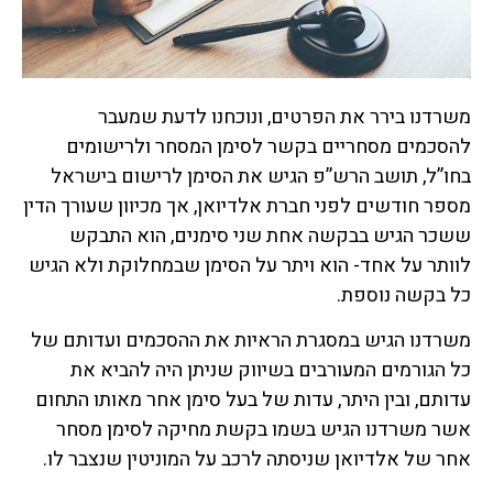
משרדנו בירר את הפרטים, ונוכחנו לדעת שמעבר
להסכמים מסחריים בקשר לסימן המסחר ולרישומים
בחו”ל, תושב הרש”פ הגיש את הסימן לרישום בישראל
מספר חודשים לפני חברת אלדיואן, אך מכיוון שעורך הדין
ששכר הגיש בבקשה אחת שני סימנים, הוא התבקש
לוותר על אחד- הוא ויתר על הסימן שבמחלוקת ולא הגיש
כל בקשה נוספת.
משרדנו הגיש במסגרת הראיות את ההסכמים ועדותם של
כל הגורמים המעורבים בשיווק שניתן היה להביא את
עדותם, ובין היתר, עדות של בעל סימן אחר מאותו התחום
אשר משרדנו הגיש בשמו בקשת מחיקה לסימן מסחר
אחר של אלדיואן שניסתה לרכב על המוניטין שנצבר לו.