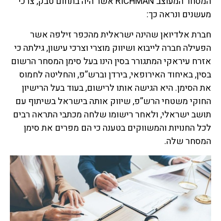
המסחר המעוצב RICHMAN אשר היה בתחום טבק, צרכי
מעשנים ונראה כך:
חברת אלדיואן שהינה ישראלית מהכפר זילפה אשר
הפעילה חברה לייבוא ושיווק מוצרי וצרכי עישון, גילתה כי
אזרח עיראקי המתגורר בסין הינו בעל סימן המסחר הרשום
בסין, באיחוד האירופאי, בירדן וברש”פ, והחליטה לחמוס
את הסימן. היא הגישה אותו לרישום, בעוד בעל הרישיון
החוקי משטחי הרש”פ, שיווק אותה בישראל בשיתוף עם
תושב ישראלי, ולאחר רישומו שלחה מכתבי התראה רבים
לכל החנויות והמשווקים בטענה כי הם מפרים את סימן
המסחר שלה.