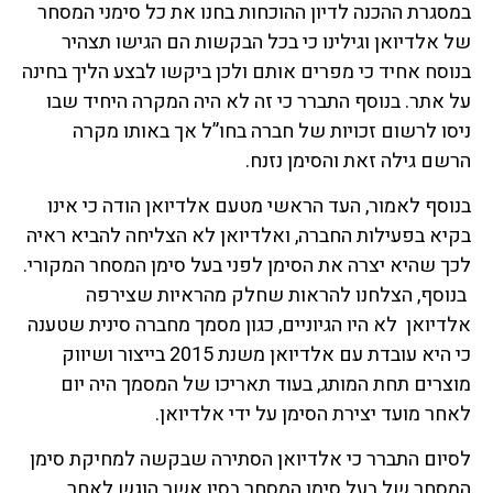
במסגרת ההכנה לדיון ההוכחות בחנו את כל סימני המסחר
של אלדיואן וגילינו כי בכל הבקשות הם הגישו תצהיר
בנוסח אחיד כי מפרים אותם ולכן ביקשו לבצע הליך בחינה
על אתר. בנוסף התברר כי זה לא היה המקרה היחיד שבו
ניסו לרשום זכויות של חברה בחו”ל אך באותו מקרה
הרשם גילה זאת והסימן נזנח.
בנוסף לאמור, העד הראשי מטעם אלדיואן הודה כי אינו
בקיא בפעילות החברה, ואלדיואן לא הצליחה להביא ראיה
לכך שהיא יצרה את הסימן לפני בעל סימן המסחר המקורי.
בנוסף, הצלחנו להראות שחלק מהראיות שצירפה
אלדיואן לא היו הגיוניים, כגון מסמך מחברה סינית שטענה
כי היא עובדת עם אלדיואן משנת 2015 בייצור ושיווק
מוצרים תחת המותג, בעוד תאריכו של המסמך היה יום
לאחר מועד יצירת הסימן על ידי אלדיואן.
לסיום התברר כי אלדיואן הסתירה שבקשה למחיקת סימן
המסחר של בעל סימן המסחר בסין אשר הוגש לאחר